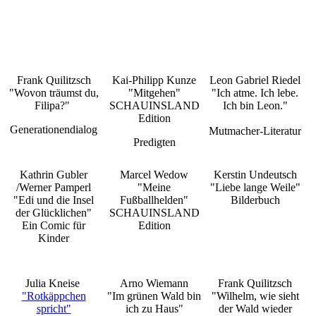
Frank Quilitzsch
Kai-Philipp Kunze
Leon Gabriel Riedel
"Wovon träumst du,
"Mitgehen"
"Ich atme. Ich lebe.
Filipa?"
SCHAUINSLAND
Ich bin Leon."
Edition
Generationendialog
Mutmacher-Literatur
Predigten
Kathrin Gubler
Marcel Wedow
Kerstin Undeutsch
/Werner Pamperl
"Meine
"Liebe lange Weile"
"Edi und die Insel
Fußballhelden"
Bilderbuch
der Glücklichen"
SCHAUINSLAND
Ein Comic für
Edition
Kinder
Julia Kneise
Arno Wiemann
Frank Quilitzsch
"Rotkäppchen
"Im grünen Wald bin
"Wilhelm, wie sieht
spricht"
ich zu Haus"
der Wald wieder