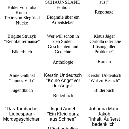
SCHAUNSLAND
aus!"
Bilder von Julia
Edition
Reportage
Kneise
Biografie über ein
Texte von Siegfried
Arbeitsleben
Nucke
Brigitte Struzyk
Wer will schon in
Klaus Jäger
"Rennfahrermäuse"
den Süden
"Carlotta oder Die
Geschichten und
Lösung aller
Bilderbuch
Gedichte
Probleme"
Roman
Anthologie
Anne Gallinat
Kerstin Undeutsch
Kerstin Undeutsch
"Jannes Villa"
"Keine Angst vor
"Wut zu Besuch"
der Angst"
Jugendbuch
Bilderbuch
Bilderbuch
"Das Tambacher
Ingrid Annel
Johanna Marie
Liebespaar -
"Ein Kleid ganz
Jakob
Mordsgeschichten
aus Schnee"
"Inhalt: Äußerst
"
bedenklich"
Märchenhaftes